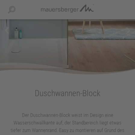
keyboard_arrow_left
keyboard_arrow_right
UNTERNEHMEN
keyboard_arrow_right
AUSSTELLUNG UND BERATUNG
SERVICE
keyboard_arrow_right
DOWNLOADS
keyboard_arrow_right
Duschwannen-Block
PRODUKT-/MONTAGE – VIDEOS
Der Duschwannen-Block weist im Design eine
Wasserschwallkante auf, der Standbereich liegt etwas
INSPIRATIONWORLD
tiefer zum Wannenrand. Easy zu montieren auf Grund des