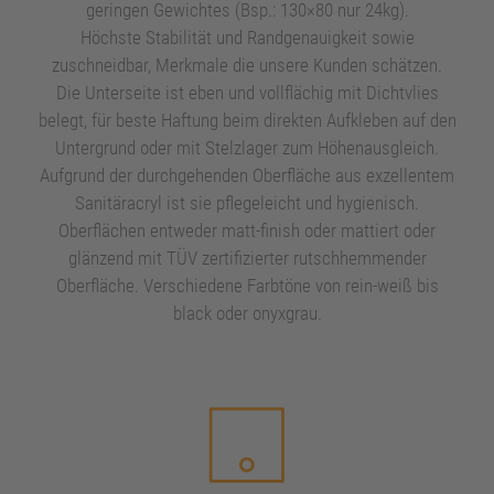
geringen Gewichtes (Bsp.: 130×80 nur 24kg).
Höchste Stabilität und Randgenauigkeit sowie
BADEWANNEN
keyboard_arrow_right
zuschneidbar, Merkmale die unsere Kunden schätzen.
Die Unterseite ist eben und vollflächig mit Dichtvlies
WHIRLSYSTEME
keyboard_arrow_right
belegt, für beste Haftung beim direkten Aufkleben auf den
Untergrund oder mit Stelzlager zum Höhenausgleich.
DESIGN-VERKLEIDUNGEN
Aufgrund der durchgehenden Oberfläche aus exzellentem
Sanitäracryl ist sie pflegeleicht und hygienisch.
DUSCHWANNEN/-FLÄCHEN
keyboard_arrow_right
Oberflächen entweder matt-finish oder mattiert oder
glänzend mit TÜV zertifizierter rutschhemmender
Oberfläche. Verschiedene Farbtöne von rein-weiß bis
ZUBEHÖR
keyboard_arrow_right
black oder onyxgrau.
KONTAKT
keyboard_arrow_right
keyboard_arrow_right