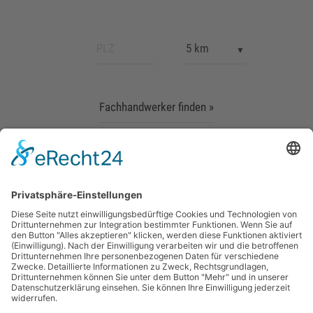
Fachhandwerker finden »
MAUERSBERGER BADTECHNIK BETRIEBS-GMBH | Am