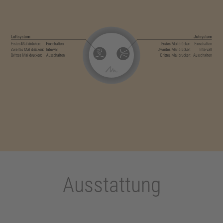
Ausstattung