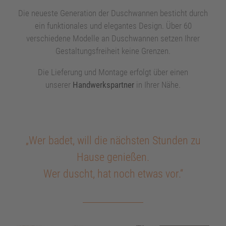
Die neueste Generation der Duschwannen besticht durch
BADEWANNEN
keyboard_arrow_right
ein funktionales und elegantes Design. Über 60
verschiedene Modelle an Duschwannen setzen Ihrer
WHIRLSYSTEME
keyboard_arrow_right
Gestaltungsfreiheit keine Grenzen.
Die Lieferung und Montage erfolgt über einen
DESIGN-VERKLEIDUNGEN
unserer
Handwerkspartner
in Ihrer Nähe.
DUSCHWANNEN/-FLÄCHEN
keyboard_arrow_right
ZUBEHÖR
keyboard_arrow_right
„Wer badet, will die nächsten Stunden zu
Hause genießen.
Wer duscht, hat noch etwas vor.“
KONTAKT
keyboard_arrow_right
keyboard_arrow_right