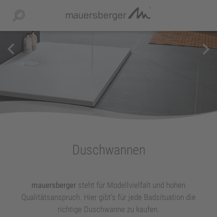
keyboard_arrow_left
keyboard_arrow_right
UNTERNEHMEN
keyboard_arrow_right
AUSSTELLUNG UND BERATUNG
SERVICE
keyboard_arrow_right
DOWNLOADS
keyboard_arrow_right
Duschwannen
PRODUKT-/MONTAGE – VIDEOS
mauersberger
steht für Modellvielfalt und hohen
Qualitätsanspruch. Hier gibt’s für jede Badsituation die
INSPIRATIONWORLD
richtige Duschwanne zu kaufen.