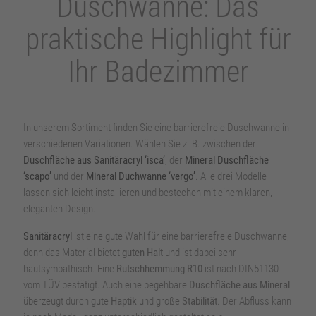
Duschwanne: Das
praktische Highlight für
Ihr Badezimmer
In unserem Sortiment finden Sie eine barrierefreie Duschwanne in
verschiedenen Variationen. Wählen Sie z. B. zwischen der
Duschfläche aus Sanitäracryl ‘isca’
, der
Mineral Duschfläche
‘scapo’
und der
Mineral Duchwanne ‘vergo’
. Alle drei Modelle
lassen sich leicht installieren und bestechen mit einem klaren,
eleganten Design.
Sanitäracryl
ist eine gute Wahl für eine barrierefreie Duschwanne,
denn das Material bietet
guten Halt
und ist dabei sehr
hautsympathisch. Eine
Rutschhemmung R10
ist nach DIN51130
vom TÜV bestätigt. Auch eine begehbare
Duschfläche aus Mineral
überzeugt durch gute
Haptik
und große
Stabilität
. Der Abfluss kann