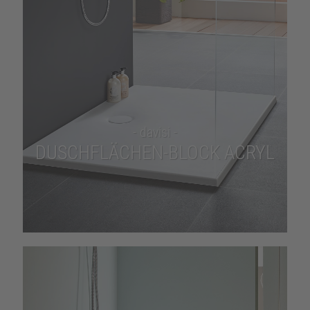
- davisi -
DUSCHFLÄCHEN-BLOCK ACRYL