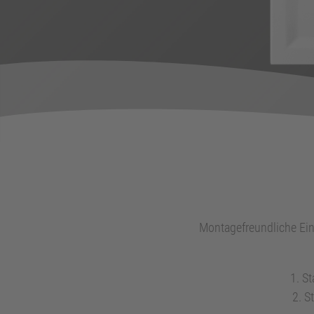
Online-Produkt-Videoberatung
DOWNLOADS
Kataloge und Flyer
Montage- und Pflegeanleitungen
PRODUKT-/MONTAGE – VIDEOS
Montagefreundliche Ein
St
S