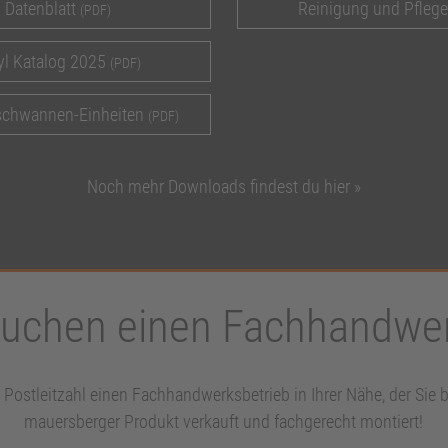
Datenblatt
Reinigung und Pfleg
(PDF)
yl Katalog 2025
(PDF)
schwannen-Einheiten
(PDF)
Noch mehr Downloads findest du hier »
suchen einen Fachhandwe
r Postleitzahl einen Fachhandwerksbetrieb in Ihrer Nähe, der Sie b
mauersberger Produkt verkauft und fachgerecht montiert!