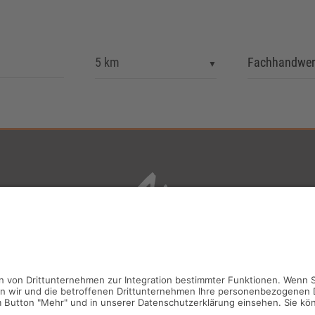
Fachhandwerk
ERGER BADTECHNIK BETRIEBS-GMBH | Am Gründel 4 | 09423
t.
+49 37297 394-0
| f. +49 37297 394-11 |
info@mauersberger.e
Kontakt
|
Impressum
|
Datenschutz
|
AGB