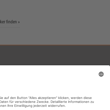
er finden »
 Gelenau
u