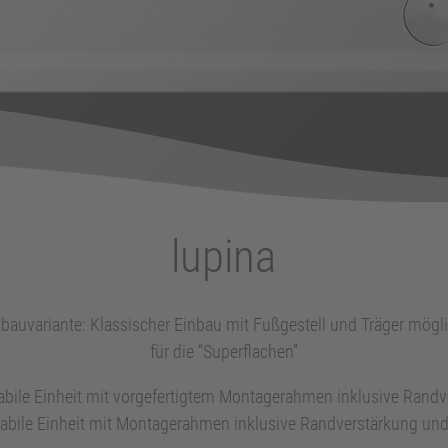
Zusatzoptionen
DESIGN-VERKLEIDUNGEN
DUSCHWANNEN/-FLÄCHEN
Duschfläche Acryl -isca-
Duschflächen-Block Acryl -davisi-
Duschwannen-Block Acryl
Duschwannen aus Acryl
lupina
Duschwannen-Einheiten Acryl
Duschflächen-Block Mineral vergo23
Farben und Oberflächen Acryl
bauvariante: Klassischer Einbau mit Fußgestell und Träger mög
für die “Superflachen”
ZUBEHÖR
Badewannen
abile Einheit mit vorgefertigtem Montagerahmen inklusive Rand
Duschwannen
tabile Einheit mit Montagerahmen inklusive Randverstärkung und 
Montage & Pflege