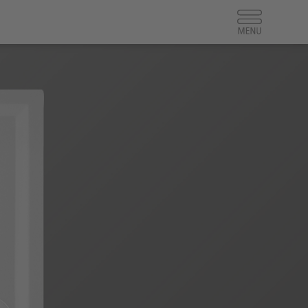
NTAKT
pressum
enschutz
B
Shop für Fachhandwerker
facebook
pinterest
instagram