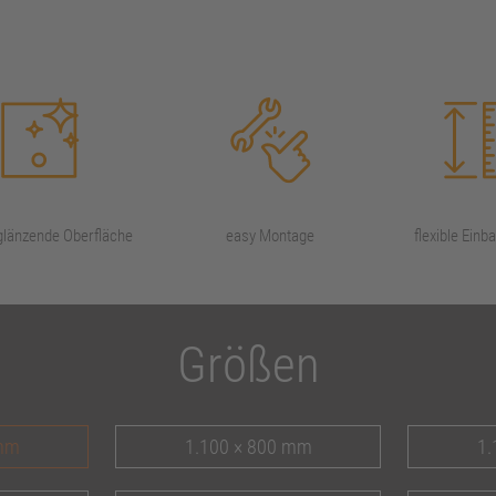
 glänzende Oberfläche
easy Montage
flexible Ein
Größen
 mm
1.100 × 800 mm
1.