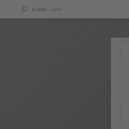
»
lupina
Produkte
UNTERNEHMEN
Über uns
Nachhaltigkeit und Innovation
Qualität und Produktion
Patente und Gebrauchsmuster
AUSSTELLUNG UND BERATUNG
SERVICE
Daten für Handwerker und Architekten
Fachhandwerkersuche
Kooperationspartner