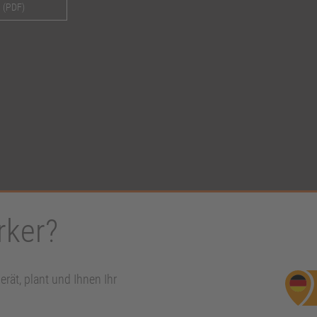
e
(PDF)
rker?
erät, plant und Ihnen Ihr