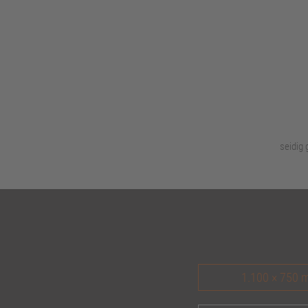
seidig
1.100 × 750