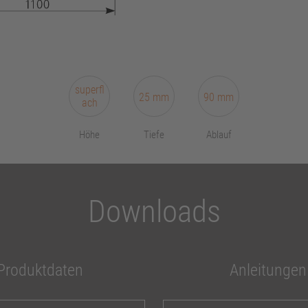
superfl
25 mm
90 mm
ach
Höhe
Tiefe
Ablauf
Downloads
Produktdaten
Anleitungen