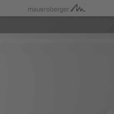
INSPIRATIONWORLD
KO
Im
BADEWANNEN
Dat
AG
Einbau Acryl-Badewannen
Freistehende Mineral-Badewannen
Freistehende Acryl-Badewannen
WHIRLSYSTEME
Whirlsystem BALANCE
Whirlsystem THERAPIE
Whirlsystem ENERGY
Whirlsystem PRICKLES