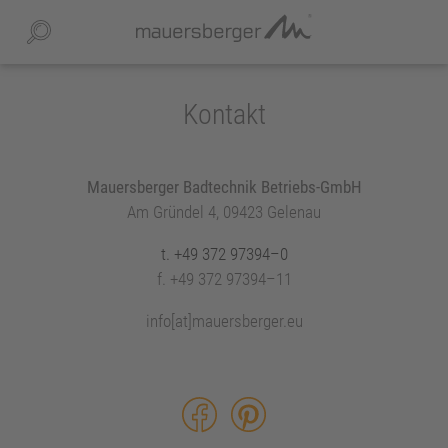
Kontakt
UNTERNEHMEN
keyboard_arrow_right
AUSSTELLUNG UND BERATUNG
Mauersberger Badtechnik Betriebs-GmbH
Am Gründel 4, 09423 Gelenau
SERVICE
keyboard_arrow_right
t. +49 372 97394–0
f. +49 372 97394–11
DOWNLOADS
keyboard_arrow_right
info[at]mauersberger.eu
PRODUKT-/MONTAGE – VIDEOS
INSPIRATIONWORLD