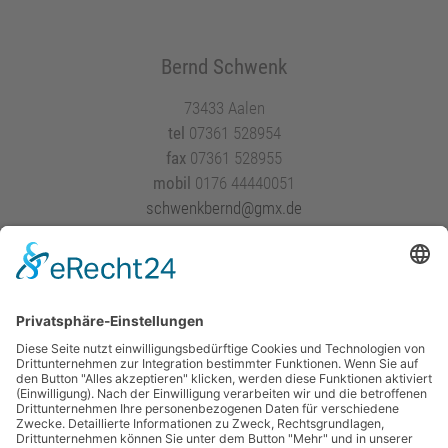
Bernd Schwenk
73433 Aalen
tel
07361 528954
fax
07361 528955
mobil
0176 44440051
schwenkbernd@gmx.de