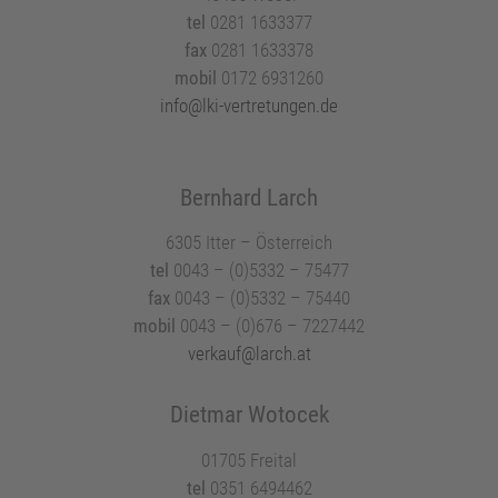
tel
0281 1633377
fax
0281 1633378
mobil
0172 6931260
info@lki-vertretungen.de
Bernhard Larch
6305 Itter – Österreich
tel
0043 – (0)5332 – 75477
fax
0043 – (0)5332 – 75440
mobil
0043 – (0)676 – 7227442
verkauf@larch.at
Dietmar Wotocek
01705 Freital
tel
0351 6494462