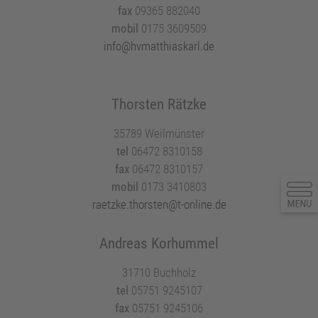
fax
09365 882040
mobil
0175 3609509
info@hvmatthiaskarl.de
Thorsten Rätzke
35789 Weilmünster
tel
06472 8310158
fax
06472 8310157
mobil
0173 3410803
raetzke.thorsten@t-online.de
Andreas Korhummel
31710 Buchholz
tel
05751 9245107
fax
05751 9245106