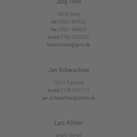
Jörg Thiel
39288 Burg
tel
03921 987652
fax
03921 484605
mobil
0162 3933592
badvisionen@gmx.de
Jan Schwuchow
16341 Panketal
mobil
0178 5291173
jan.schwuchow@online.de
Lars Köhler
46485 Wesel