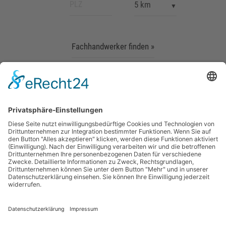
Fachhandwerker finden »
MAUERSBERGER BADTECHNIK BETRIEBS-GMBH | Am
Gründel 4 | 09423 Gelenau
t.
+49 37297 394-0
| f. +49 37297 394-11 |