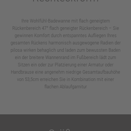
BADEWANNEN
keyboard_arrow_right
Ihre Wohlfühl-Badewanne mit flach geneigtem
WHIRLSYSTEME
keyboard_arrow_right
Rückenbereich 47° flach geneigter Rückenbereich – Sie
gewinnen Komfort durch entspanntes Aufliegen Ihres
gesamten Rückens harmonisch ausgewogene Radien der
DESIGN-VERKLEIDUNGEN
pilosa wirken behaglich und laden zum bewussten Baden
ein der breitere Wannenrand im Fußbereich lädt zum
DUSCHWANNEN/-FLÄCHEN
keyboard_arrow_right
Sitzen ein oder zur Platzierung einer Armatur oder
Handbrause eine angenehm niedrige Gesamtaufbauhöhe
ZUBEHÖR
keyboard_arrow_right
von 53,5cm erreichen Sie in Kombination mit einer
flachen Ablaufgarnitur
KONTAKT
keyboard_arrow_right
keyboard_arrow_right